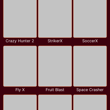
Crazy Hunter 2
StrikerX
SoccerX
Fly X
Fruit Blast
Space Crasher