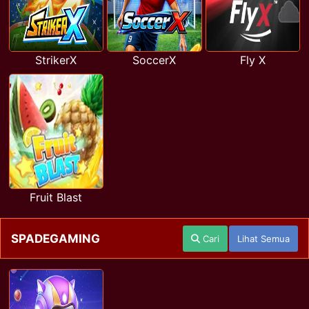
StrikerX
SoccerX
Fly X
Fruit Blast
SPADEGAMING
Cari
Lihat Semua