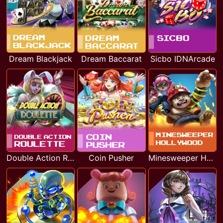
Dream Blackjack
Dream Baccarat
Sicbo IDNArcade
Double Action Roulette
Coin Pusher
Minesweeper Hollywood